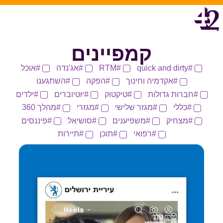
קמפיינים
quick and dirty
RTM
אג'נדה
אוכל
אקדמיה וחינוך
הפקה
השתגענו
חברות גדולות
טיקטוק
יוטיוברים
ילדים
כללי
מגזר שלישי
מגזרי
מהלך 360
מצחיק
משפיענים
סושיאל
פיננסים
רפואי
תוכן
תיירות